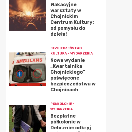
Wakacyjne
warsztaty w
Chojnickim
Centrum Kultury:
od pomysłu do
dzieła!
BEZPIECZEŃSTWO
KULTURA
WYDARZENIA
Nowe wydanie
„Kwartalnika
Chojnickiego”
poświęcone
bezpieczeństwu w
Chojnicach
PÓŁKOLONIE
WYDARZENIA
Bezpłatne
półkolonie w
Debrznie: odkryj