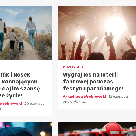
POZOSTAŁE
ffik i Nosek
Wygraj los na loterii
ą kochających
fantowej podczas
– daj im szansę
festynu parafialnego!
ze życie!
Arkadiusz Wróblewski
12 czerwca
2026
194
 Wróblewski
20 czerwca
0