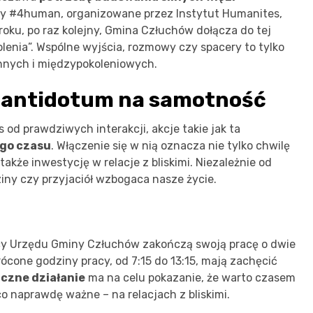
mily #4human, organizowane przez Instytut Humanites,
roku, po raz kolejny, Gmina Człuchów dołącza do tej
olenia”. Wspólne wyjścia, rozmowy czy spacery to tylko
zinnych i międzypokoleniowych.
 antidotum na samotność
od prawdziwych interakcji, akcje takie jak ta
go czasu
. Włączenie się w nią oznacza nie tylko chwilę
kże inwestycję w relacje z bliskimi. Niezależnie od
ny czy przyjaciół wzbogaca nasze życie.
icy Urzędu Gminy Człuchów zakończą swoją pracę o dwie
cone godziny pracy, od 7:15 do 13:15, mają zachęcić
iczne działanie
ma na celu pokazanie, że warto czasem
co naprawdę ważne – na relacjach z bliskimi.