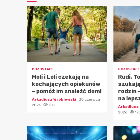
POZOSTAŁE
POZOSTAŁE
Moli i Loli czekają na
Rudi, To
kochających opiekunów
szukaj
– pomóż im znaleźć dom!
rodzin 
na leps
Arkadiusz Wróblewski
30 czerwca
2026
183
Arkadiusz
2026
17