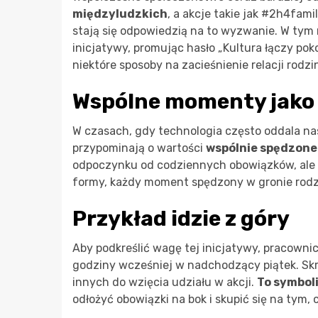
międzyludzkich
, a akcje takie jak #2h4fa
stają się odpowiedzią na to wyzwanie. W tym 
inicjatywy, promując hasło „Kultura łączy pok
niektóre sposoby na zacieśnienie relacji rod
Wspólne momenty jako
W czasach, gdy technologia często oddala nas 
przypominają o wartości
wspólnie spędzone
odpoczynku od codziennych obowiązków, ale ta
formy, każdy moment spędzony w gronie rodzi
Przykład idzie z góry
Aby podkreślić wagę tej inicjatywy, pracown
godziny wcześniej w nadchodzący piątek. Skró
innych do wzięcia udziału w akcji.
To symbol
odłożyć obowiązki na bok i skupić się na tym, 