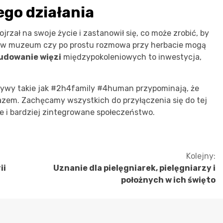
ego działania
ojrzał na swoje życie i zastanowił się, co może zrobić, by
yta w muzeum czy po prostu rozmowa przy herbacie mogą
udowanie więzi
międzypokoleniowych to inwestycja,
jatywy takie jak #2h4family #4human przypominają, że
azem. Zachęcamy wszystkich do przyłączenia się do tej
ze i bardziej zintegrowane społeczeństwo.
Kolejny:
ii
Uznanie dla pielęgniarek, pielęgniarzy i
położnych w ich święto