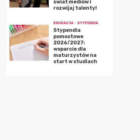
świat mediów i
rozwijaj talenty!
EDUKACJA
STYPENDIA
Stypendia
pomostowe
2026/2027:
wsparcie dla
maturzystów na
start w studiach