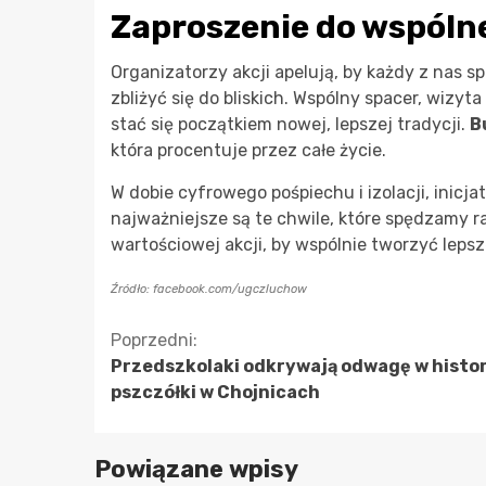
Zaproszenie do wspóln
Organizatorzy akcji apelują, by każdy z nas sp
zbliżyć się do bliskich. Wspólny spacer, wiz
stać się początkiem nowej, lepszej tradycji.
B
która procentuje przez całe życie.
W dobie cyfrowego pośpiechu i izolacji, inic
najważniejsze są te chwile, które spędzamy r
wartościowej akcji, by wspólnie tworzyć leps
Źródło: facebook.com/ugczluchow
Kontynuuj
Poprzedni:
Przedszkolaki odkrywają odwagę w histor
czytanie
pszczółki w Chojnicach
Powiązane wpisy