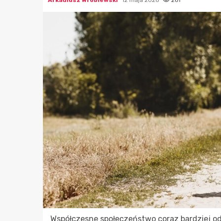
Arkadiusz Wróblewski
12 maja 2026
261
Współczesne społeczeństwo coraz bardziej 