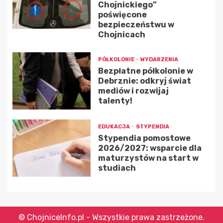
Chojnickiego”
poświęcone
bezpieczeństwu w
Chojnicach
PÓŁKOLONIE
WYDARZENIA
Bezpłatne półkolonie w
Debrznie: odkryj świat
mediów i rozwijaj
talenty!
EDUKACJA
STYPENDIA
Stypendia pomostowe
2026/2027: wsparcie dla
maturzystów na start w
studiach
© ChojniceInfo.pl - Wszystkie prawa zastrzeżone.