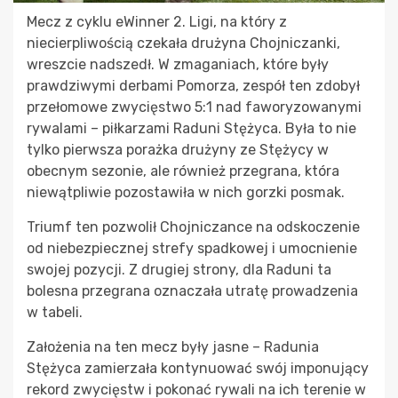
Mecz z cyklu eWinner 2. Ligi, na który z
niecierpliwością czekała drużyna Chojniczanki,
wreszcie nadszedł. W zmaganiach, które były
prawdziwymi derbami Pomorza, zespół ten zdobył
przełomowe zwycięstwo 5:1 nad faworyzowanymi
rywalami – piłkarzami Raduni Stężyca. Była to nie
tylko pierwsza porażka drużyny ze Stężycy w
obecnym sezonie, ale również przegrana, która
niewątpliwie pozostawiła w nich gorzki posmak.
Triumf ten pozwolił Chojniczance na odskoczenie
od niebezpiecznej strefy spadkowej i umocnienie
swojej pozycji. Z drugiej strony, dla Raduni ta
bolesna przegrana oznaczała utratę prowadzenia
w tabeli.
Założenia na ten mecz były jasne – Radunia
Stężyca zamierzała kontynuować swój imponujący
rekord zwycięstw i pokonać rywali na ich terenie w