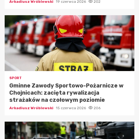
Arkadiusz Wróblewski
19 czerwca 2026
202
SPORT
Gminne Zawody Sportowo-Pożarnicze w
Chojnicach: zacięta rywalizacja
strażaków na czołowym poziomie
Arkadiusz Wróblewski
15 czerwca 2026
206