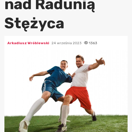
nad Radunią
Stężyca
Arkadiusz Wróblewski
24 września 2023
1363