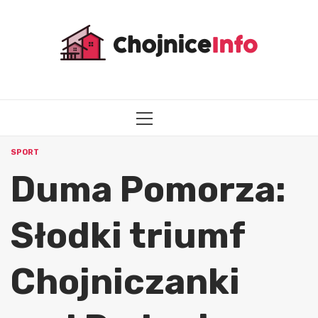
Przejdź
do
treści
MENU
GŁÓWNE
SPORT
Duma Pomorza:
Słodki triumf
Chojniczanki