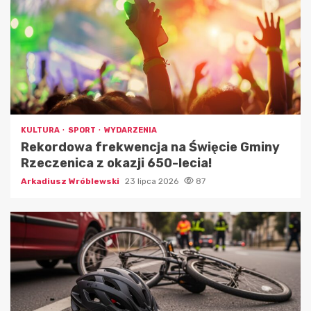
KULTURA
SPORT
WYDARZENIA
Rekordowa frekwencja na Święcie Gminy
Rzeczenica z okazji 650-lecia!
Arkadiusz Wróblewski
23 lipca 2026
87