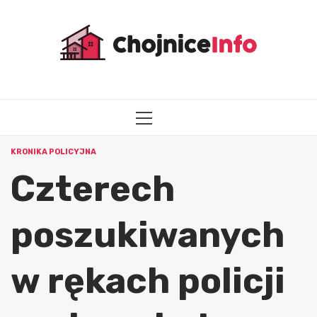
Przejdź
do
treści
MENU
GŁÓWNE
KRONIKA POLICYJNA
Czterech
poszukiwanych
w rękach policji