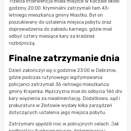
Trzecia interwencja miała miejsce w Koczale około
godziny 20:00. Kryminalni zatrzymali tam 43-
letniego mieszkańca gminy Miastko. Był on
poszukiwany do ustalenia miejsca pobytu oraz
doprowadzenia do zakładu karnego, gdzie miał
odbyć cztery miesiące kary za kradzież
rozbójniczą.
Finalne zatrzymanie dnia
Dzień zakończył się o godzinie 23:00 w Debrznie,
gdzie podczas rutynowego legitymowania
policjanci zatrzymali 36-letniego mieszkańca
gminy Krajenka. Mężczyzna miał do odbycia 146 dni
kary więzienia za niealimentację. Dodatkowo, sąd i
prokuratura w Złotowie wydały kilka zarządzeń
dotyczących ustalenia jego miejsca pobytu.
Zatrzymani spędzili noc w policyjnych celach. Jak
podkreślają funkcjonariusze, determinacja i