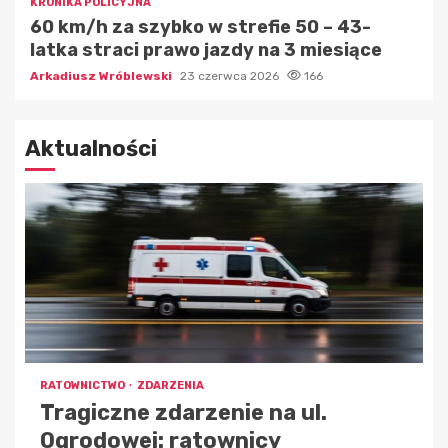
KRONIKA POLICYJNA
60 km/h za szybko w strefie 50 – 43-
latka straci prawo jazdy na 3 miesiące
Arkadiusz Wróblewski
23 czerwca 2026
166
Aktualności
RATOWNICTWO
ZDARZENIA
Tragiczne zdarzenie na ul.
Ogrodowej: ratownicy