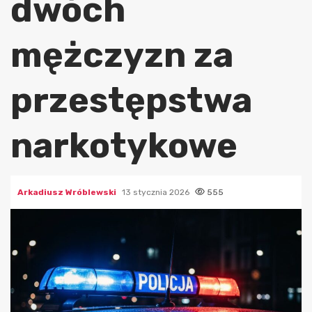
dwóch
mężczyzn za
przestępstwa
narkotykowe
Arkadiusz Wróblewski
13 stycznia 2026
555