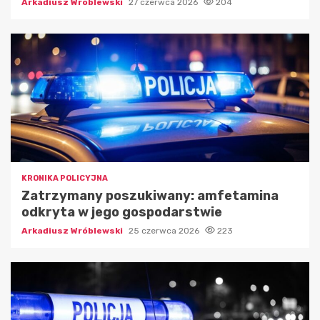
Arkadiusz Wróblewski
27 czerwca 2026
204
KRONIKA POLICYJNA
Zatrzymany poszukiwany: amfetamina
odkryta w jego gospodarstwie
Arkadiusz Wróblewski
25 czerwca 2026
223