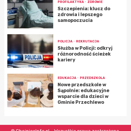
PROFILAKTYKA
ZDROWIE
Szczepienia: klucz do
zdrowia i lepszego
samopoczucia
POLICJA
REKRUTACJA
Służba w Policji: odkryj
różnorodność ścieżek
kariery
EDUKACJA
PRZEDSZKOLA
Nowe przedszkole w
Sąpolnie: edukacyjne
wsparcie dla dzieci w
Gminie Przechlewo