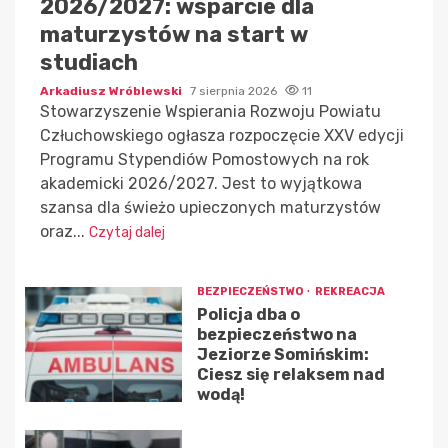
2026/2027: wsparcie dla
maturzystów na start w
studiach
Arkadiusz Wróblewski
7 sierpnia 2026
11
Stowarzyszenie Wspierania Rozwoju Powiatu
Człuchowskiego ogłasza rozpoczęcie XXV edycji
Programu Stypendiów Pomostowych na rok
akademicki 2026/2027. Jest to wyjątkowa
szansa dla świeżo upieczonych maturzystów
oraz...
Czytaj dalej
BEZPIECZEŃSTWO
REKREACJA
Policja dba o
bezpieczeństwo na
Jeziorze Somińskim:
Ciesz się relaksem nad
wodą!