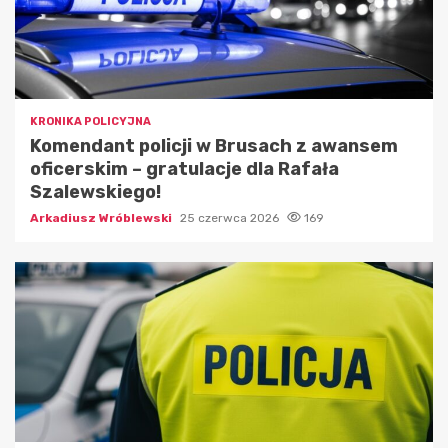
KRONIKA POLICYJNA
Komendant policji w Brusach z awansem
oficerskim – gratulacje dla Rafała
Szalewskiego!
Arkadiusz Wróblewski
25 czerwca 2026
169