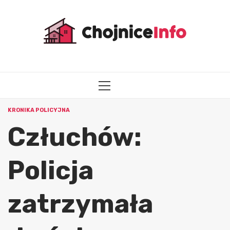
Przejdź
do
treści
MENU
GŁÓWNE
KRONIKA POLICYJNA
Człuchów:
Policja
zatrzymała