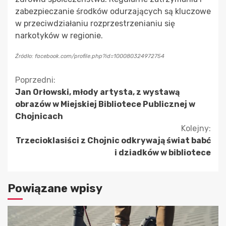
zabezpieczanie środków odurzających są kluczowe
w przeciwdziałaniu rozprzestrzenianiu się
narkotyków w regionie.
Źródło: facebook.com/profile.php?id=100080324972754
Kontynuuj
Poprzedni:
Jan Orłowski, młody artysta, z wystawą
czytanie
obrazów w Miejskiej Bibliotece Publicznej w
Chojnicach
Kolejny:
Trzecioklasiści z Chojnic odkrywają świat babć
i dziadków w bibliotece
Powiązane wpisy