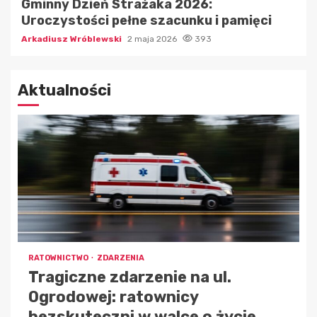
Gminny Dzień Strażaka 2026:
Uroczystości pełne szacunku i pamięci
Arkadiusz Wróblewski
2 maja 2026
393
Aktualności
RATOWNICTWO
ZDARZENIA
Tragiczne zdarzenie na ul.
Ogrodowej: ratownicy
bezskuteczni w walce o życie