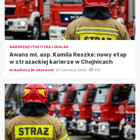
SAMORZĄD I POLITYKA LOKALNA
Awans mł. asp. Kamila Reszke: nowy etap
w strażackiej karierze w Chojnicach
Arkadiusz Wróblewski
27 czerwca 2026
173