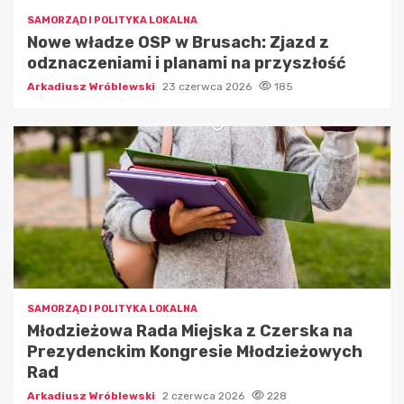
SAMORZĄD I POLITYKA LOKALNA
Nowe władze OSP w Brusach: Zjazd z
odznaczeniami i planami na przyszłość
Arkadiusz Wróblewski
23 czerwca 2026
185
SAMORZĄD I POLITYKA LOKALNA
Młodzieżowa Rada Miejska z Czerska na
Prezydenckim Kongresie Młodzieżowych
Rad
Arkadiusz Wróblewski
2 czerwca 2026
228