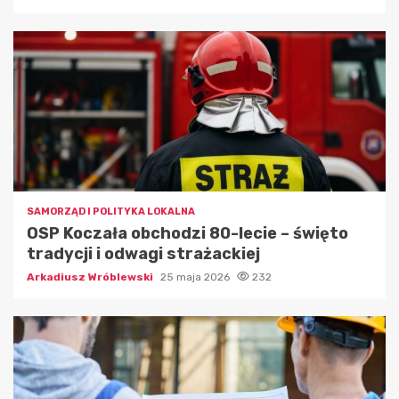
SAMORZĄD I POLITYKA LOKALNA
OSP Koczała obchodzi 80-lecie – święto
tradycji i odwagi strażackiej
Arkadiusz Wróblewski
25 maja 2026
232