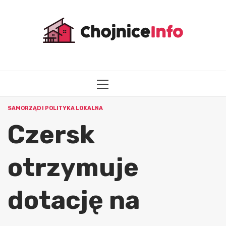
Przejdź
do
treści
MENU
GŁÓWNE
SAMORZĄD I POLITYKA LOKALNA
Czersk
otrzymuje
dotację na