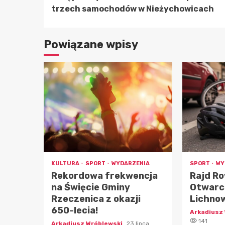
czytanie
trzech samochodów w Nieżychowicach
Powiązane wpisy
KULTURA
SPORT
WYDARZENIA
SPORT
WY
Rekordowa frekwencja
Rajd R
na Święcie Gminy
Otwarci
Rzeczenica z okazji
Lichnow
650-lecia!
Arkadiusz
141
Arkadiusz Wróblewski
23 lipca