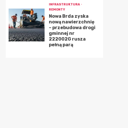
INFRASTRUKTURA
REMONTY
Nowa Brda zyska
nową nawierzchnię
– przebudowa drogi
gminnej nr
222002G rusza
pełną parą