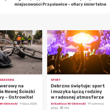
miejscowości Przęsławice – ofiary śmiertelne
DARZENIA
SPORT
owerowy na
Debrzno świętuje: sport
e Nowej Ścieżki
i muzyka łączą rodziny
y – Ostrowite!
w radosnej atmosferze
 Wróblewski
9 lipca 2026
Arkadiusz Wróblewski
19 czerwca
2026
190