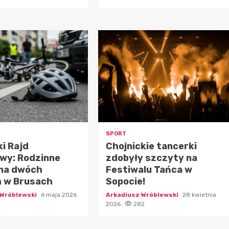
SPORT
i Rajd
Chojnickie tancerki
wy: Rodzinne
zdobyły szczyty na
 na dwóch
Festiwalu Tańca w
h w Brusach
Sopocie!
 Wróblewski
6 maja 2026
Arkadiusz Wróblewski
28 kwietnia
2026
282