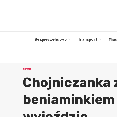
Przejdź
do
treści
Bezpieczeństwo
Transport
Mia
SPORT
Chojniczanka z
beniaminkiem II
wyjeździe