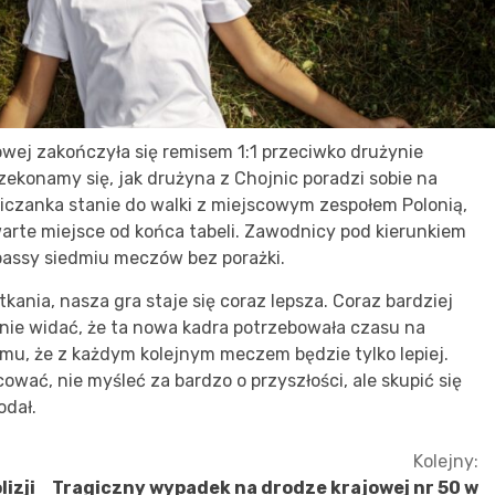
owej zakończyła się remisem 1:1 przeciwko drużynie
zekonamy się, jak drużyna z Chojnic poradzi sobie na
iczanka stanie do walki z miejscowym zespołem Polonią,
warte miejsce od końca tabeli. Zawodnicy pod kierunkiem
passy siedmiu meczów bez porażki.
kania, nasza gra staje się coraz lepsza. Coraz bardziej
aźnie widać, że ta nowa kadra potrzebowała czasu na
mu, że z każdym kolejnym meczem będzie tylko lepiej.
wać, nie myśleć za bardzo o przyszłości, ale skupić się
odał.
Kolejny:
izji
Tragiczny wypadek na drodze krajowej nr 50 w