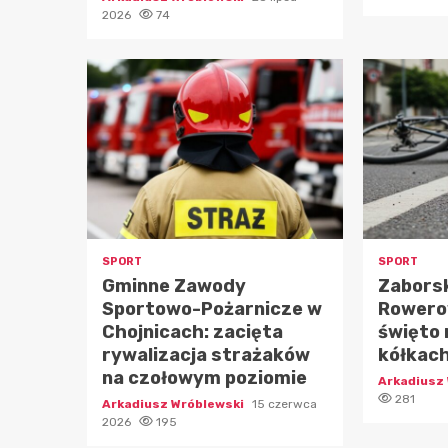
2026
74
SPORT
SPORT
Gminne Zawody
Zaborsk
Sportowo-Pożarnicze w
Rowero
Chojnicach: zacięta
święto
rywalizacja strażaków
kółkac
na czołowym poziomie
Arkadiusz
281
Arkadiusz Wróblewski
15 czerwca
2026
195