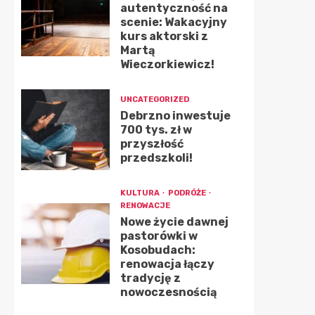
autentyczność na
scenie: Wakacyjny
kurs aktorski z
Martą
Wieczorkiewicz!
UNCATEGORIZED
Debrzno inwestuje
700 tys. zł w
przyszłość
przedszkoli!
KULTURA
PODRÓŻE
RENOWACJE
Nowe życie dawnej
pastorówki w
Kosobudach:
renowacja łączy
tradycję z
nowoczesnością