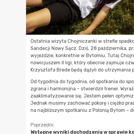
Ostatnia wizyta Chojniczanki w strefie spadk
Sandecji Nowy Sącz. Dziś, 28 października, pr
wyjeździe, konkretnie w Bytomiu. Tutaj Chojn
nowicjuszem II ligi, który obecnie zajmuje cz
Krzysztofa Brede będą dążyli do utrzymania 
Od tygodnia do tygodnia, od spotkania do spot
zgrana i harmonijna – stwierdził trener. Wyr
zaaklimatyzowanie się. Jestem pełen optymiz
Jednak musimy zachować pokorę i ciężko praco
na najbliższym spotkaniu z Polonią Bytom – d
Kontynuuj
Poprzedni:
Wstępne wyniki dochodzenia w sprawie kol