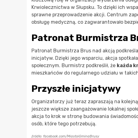
Krwiolecznictwa w Słupsku. To dzięki ich wsp
sprawne przeprowadzenie akcji. Centrum zapew
obsługę medyczną, co zagwarantowało bezpi
Patronat Burmistrza B
Patronat Burmistrza Brus nad akcją podkreśl
inicjatyw. Dzięki jego wsparciu, akcja spotk
społecznym. Burmistrz podkreślił, że
każda k
mieszkańców do regularnego udziału w takich
Przyszłe inicjatywy
Organizatorzy już teraz zapraszają na kolejną 
jeszcze większe zaangażowanie lokalnej społ
akcja to krok w stronę budowania świadomości
osób, które tego potrzebują.
źródło: facebook.com/MiastoiGminaBrusy