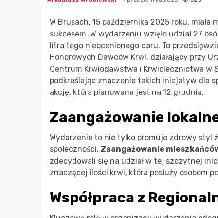
Arkadiusz Wróblewski
17 października 2025
525
W Brusach, 15 października 2025 roku, miała mi
sukcesem. W wydarzeniu wzięło udział 27 osób,
litra tego nieocenionego daru. To przedsięwz
Honorowych Dawców Krwi, działający przy Ur
Centrum Krwiodawstwa i Krwiolecznictwa w S
podkreślając znaczenie takich inicjatyw dla s
akcję, która planowana jest na 12 grudnia.
Zaangażowanie lokalne
Wydarzenie to nie tylko promuje zdrowy styl ży
społeczności.
Zaangażowanie mieszkańców
zdecydowali się na udział w tej szczytnej inic
znaczącej ilości krwi, która posłuży osobom
Współpraca z Regiona
Kluczową rolę w organizacji wydarzenia ode