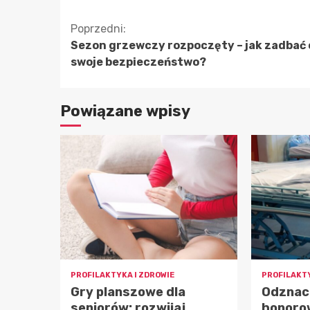
Kontynuuj
Poprzedni:
Sezon grzewczy rozpoczęty – jak zadbać 
czytanie
swoje bezpieczeństwo?
Powiązane wpisy
PROFILAKTYKA I ZDROWIE
PROFILAKTY
Gry planszowe dla
Odznac
seniorów: rozwijaj
honoro