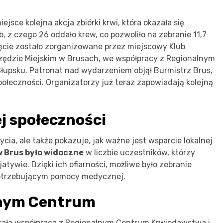
ejsce kolejna akcja zbiórki krwi, która okazała się
 z czego 26 oddało krew, co pozwoliło na zebranie 11,7
ięcie zostało zorganizowane przez miejscowy Klub
zędzie Miejskim w Brusach, we współpracy z Regionalnym
łupsku. Patronat nad wydarzeniem objął Burmistrz Brus,
połeczności. Organizatorzy już teraz zapowiadają kolejną
j społeczności
cia, ale także pokazuje, jak ważne jest wsparcie lokalnej
 Brus było widoczne
w liczbie uczestników, którzy
jatywie. Dzięki ich ofiarności, możliwe było zebranie
 potrzebującym pomocy medycznej.
lnym Centrum
grała współpraca z Regionalnym Centrum Krwiodawstwa i