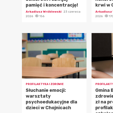
pamięć i koncentrację!
krwi w 
Arkadiusz Wróblewski
23 czerwca
Arkadiusz
2026
156
2026
17
PROFILAKTYKA I ZDROWIE
PROFILAKTY
Słuchanie emocji:
Gmina B
warsztaty
zdrowie
psychoedukacyjne dla
zł na p
dzieci w Chojnicach
profila