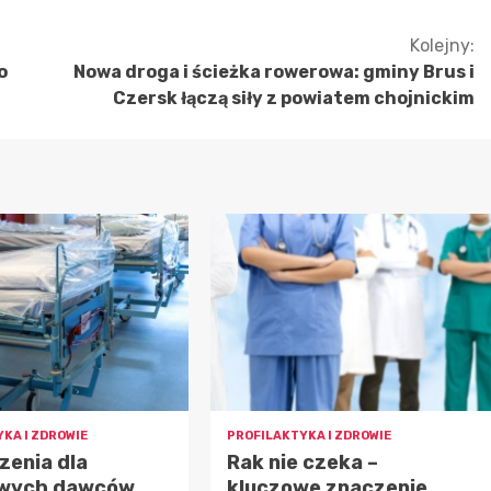
Kolejny:
o
Nowa droga i ścieżka rowerowa: gminy Brus i
Czersk łączą siły z powiatem chojnickim
KA I ZDROWIE
PROFILAKTYKA I ZDROWIE
zenia dla
Rak nie czeka –
wych dawców
kluczowe znaczenie