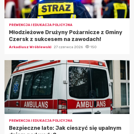
PREWENCJA I EDUKACJA POLICYJNA
Młodzieżowe Drużyny Pożarnicze z Gminy
Czersk z sukcesem na zawodach!
Arkadiusz Wróblewski
27 czerwca 2026
150
PREWENCJA I EDUKACJA POLICYJNA
Bezpieczne lato: Jak cieszyć się upalnym