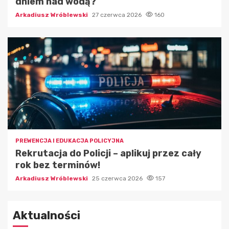
dniem nad wodą?
Arkadiusz Wróblewski
27 czerwca 2026
160
PREWENCJA I EDUKACJA POLICYJNA
Rekrutacja do Policji – aplikuj przez cały
rok bez terminów!
Arkadiusz Wróblewski
25 czerwca 2026
157
Aktualności