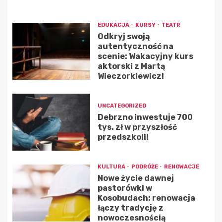
EDUKACJA
KURSY
TEATR
Odkryj swoją
autentyczność na
scenie: Wakacyjny kurs
aktorski z Martą
Wieczorkiewicz!
UNCATEGORIZED
Debrzno inwestuje 700
tys. zł w przyszłość
przedszkoli!
KULTURA
PODRÓŻE
RENOWACJE
Nowe życie dawnej
pastorówki w
Kosobudach: renowacja
łączy tradycję z
nowoczesnością