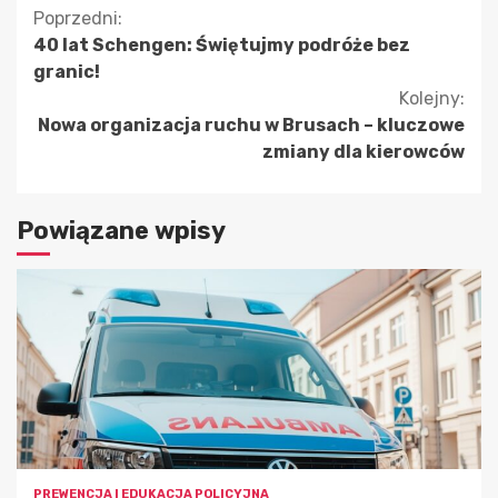
Kontynuuj
Poprzedni:
40 lat Schengen: Świętujmy podróże bez
czytanie
granic!
Kolejny:
Nowa organizacja ruchu w Brusach – kluczowe
zmiany dla kierowców
Powiązane wpisy
PREWENCJA I EDUKACJA POLICYJNA