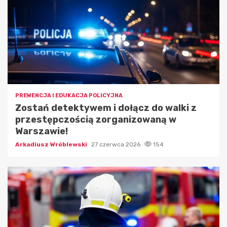
PREWENCJA I EDUKACJA POLICYJNA
Zostań detektywem i dołącz do walki z
przestępczością zorganizowaną w
Warszawie!
Arkadiusz Wróblewski
27 czerwca 2026
154