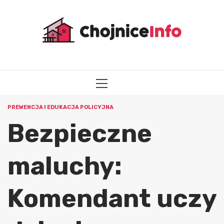
Przejdź
do
treści
MENU
GŁÓWNE
PREWENCJA I EDUKACJA POLICYJNA
Bezpieczne
maluchy:
Komendant uczy