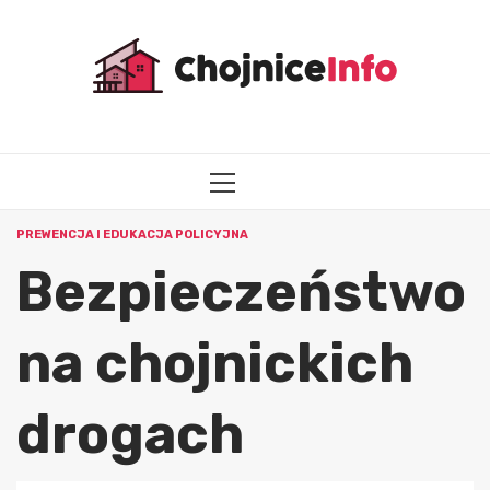
Przejdź
do
treści
MENU
GŁÓWNE
PREWENCJA I EDUKACJA POLICYJNA
Bezpieczeństwo
na chojnickich
drogach