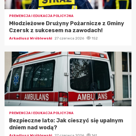
PREWENCJA I EDUKACJA POLICYJNA
Młodzieżowe Drużyny Pożarnicze z Gminy
Czersk z sukcesem na zawodach!
Arkadiusz Wróblewski
27 czerwca 2026
152
PREWENCJA I EDUKACJA POLICYJNA
Bezpieczne lato: Jak cieszyć się upalnym
dniem nad wodą?
Arkadiusz Wróblewski
27 czerwca 2026
161