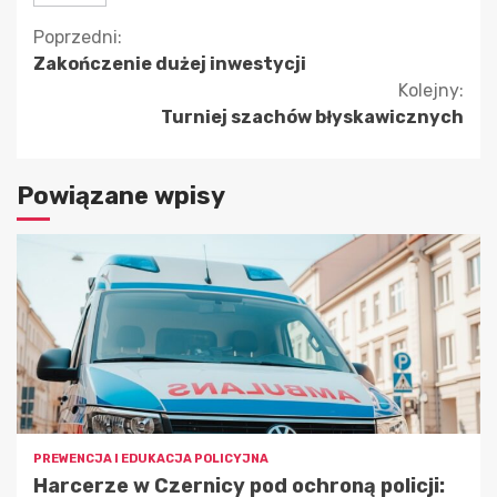
Kontynuuj
Poprzedni:
Zakończenie dużej inwestycji
czytanie
Kolejny:
Turniej szachów błyskawicznych
Powiązane wpisy
PREWENCJA I EDUKACJA POLICYJNA
Harcerze w Czernicy pod ochroną policji: