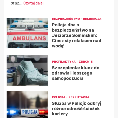
oraz...
Czytaj dalej
BEZPIECZEŃSTWO
REKREACJA
Policja dba o
bezpieczeństwo na
Jeziorze Somińskim:
Ciesz się relaksem nad
wodą!
PROFILAKTYKA
ZDROWIE
Szczepienia: klucz do
zdrowia i lepszego
samopoczucia
POLICJA
REKRUTACJA
Służba w Policji: odkryj
różnorodność ścieżek
kariery