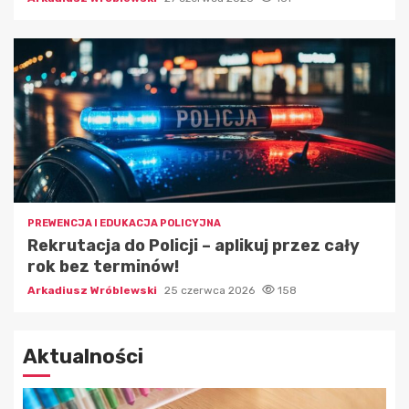
PREWENCJA I EDUKACJA POLICYJNA
Rekrutacja do Policji – aplikuj przez cały
rok bez terminów!
Arkadiusz Wróblewski
25 czerwca 2026
158
Aktualności