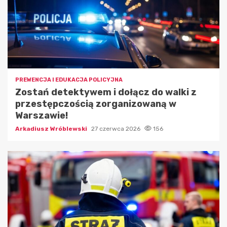
PREWENCJA I EDUKACJA POLICYJNA
Zostań detektywem i dołącz do walki z
przestępczością zorganizowaną w
Warszawie!
Arkadiusz Wróblewski
27 czerwca 2026
156