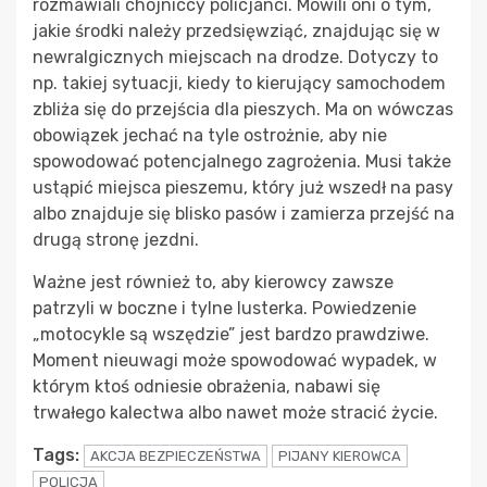
rozmawiali chojniccy policjanci. Mówili oni o tym,
jakie środki należy przedsięwziąć, znajdując się w
newralgicznych miejscach na drodze. Dotyczy to
np. takiej sytuacji, kiedy to kierujący samochodem
zbliża się do przejścia dla pieszych. Ma on wówczas
obowiązek jechać na tyle ostrożnie, aby nie
spowodować potencjalnego zagrożenia. Musi także
ustąpić miejsca pieszemu, który już wszedł na pasy
albo znajduje się blisko pasów i zamierza przejść na
drugą stronę jezdni.
Ważne jest również to, aby kierowcy zawsze
patrzyli w boczne i tylne lusterka. Powiedzenie
„motocykle są wszędzie” jest bardzo prawdziwe.
Moment nieuwagi może spowodować wypadek, w
którym ktoś odniesie obrażenia, nabawi się
trwałego kalectwa albo nawet może stracić życie.
Tags:
AKCJA BEZPIECZEŃSTWA
PIJANY KIEROWCA
POLICJA