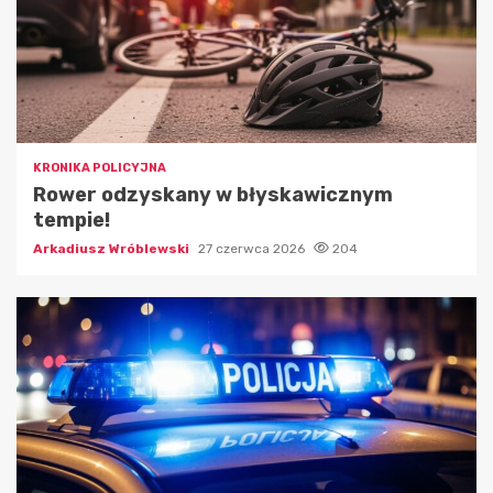
KRONIKA POLICYJNA
Rower odzyskany w błyskawicznym
tempie!
Arkadiusz Wróblewski
27 czerwca 2026
204