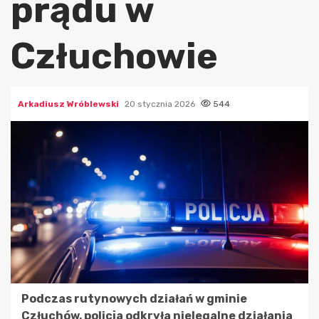
prądu w
Człuchowie
Arkadiusz Wróblewski
20 stycznia 2026
544
Podczas rutynowych działań w gminie
Człuchów, policja odkryła nielegalne działania