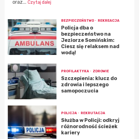
oraz...
Czytaj dalej
BEZPIECZEŃSTWO
REKREACJA
Policja dba o
bezpieczeństwo na
Jeziorze Somińskim:
Ciesz się relaksem nad
wodą!
PROFILAKTYKA
ZDROWIE
Szczepienia: klucz do
zdrowia i lepszego
samopoczucia
POLICJA
REKRUTACJA
Służba w Policji: odkryj
różnorodność ścieżek
kariery