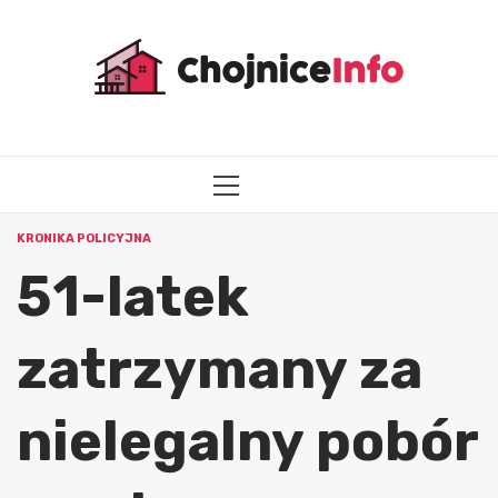
Przejdź
do
treści
MENU
GŁÓWNE
KRONIKA POLICYJNA
51-latek
zatrzymany za
nielegalny pobór