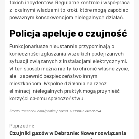
takich incydentów. Regularne kontrole i współpraca
z lokalnymi władzami to kroki, które mogą zapobiec
poważnym konsekwencjom nielegalnych działań.
Policja apeluje o czujność
Funkcjonariusze nieustannie przypominają o
konieczności zgłaszania wszelkich podejrzanych
sytuacji związanych z instalacjami elektrycznymi.
W ten sposób można nie tylko chronić własne życie,
ale i zapewnić bezpieczeństwo innym
mieszkańcom. Wspólne działania na rzecz
eliminacji nielegalnych praktyk mogą przynieść
korzyści całemu społeczeństwu.
Źródło: facebook.com/profile.php?id=100080324972754
Kontynuuj
Poprzedni:
Czujniki gazów w Debrznie: Nowe rozwiązania