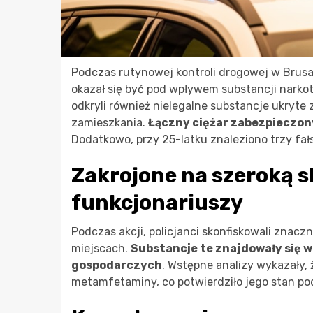
Podczas rutynowej kontroli drogowej w Brusa
okazał się być pod wpływem substancji narko
odkryli również nielegalne substancje ukryte 
zamieszkania.
Łączny ciężar zabezpieczo
Dodatkowo, przy 25-latku znaleziono trzy fał
Zakrojone na szeroką s
funkcjonariuszy
Podczas akcji, policjanci skonfiskowali znacz
miejscach.
Substancje te znajdowały się 
gospodarczych
. Wstępne analizy wykazały
metamfetaminy, co potwierdziło jego stan p