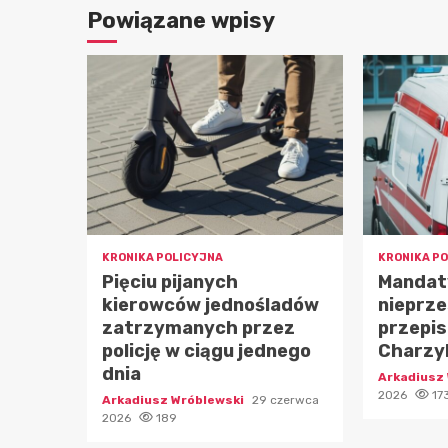
Powiązane wpisy
KRONIKA POLICYJNA
KRONIKA P
Pięciu pijanych
Mandat
kierowców jednośladów
nieprz
zatrzymanych przez
przepis
policję w ciągu jednego
Charzy
dnia
Arkadiusz
2026
17
Arkadiusz Wróblewski
29 czerwca
2026
189