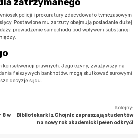
dla zatrzymanego
wniosek policji i prokuratury zdecydował o tymczasowym
sięcy. Postawione mu zarzuty obejmują posiadanie dużej
rzedaży, prowadzenie samochodu pod wpływem substancji
niędzy.
go
ch konsekwencji prawnych. Jego czyny, zważywszy na
iadania fałszywych banknotów, mogą skutkować surowymi
lsze decyzje sądu.
Kolejny:
r 8 w
Bibliotekarki z Chojnic zapraszają studentów
na nowy rok akademicki pełen odkryć!