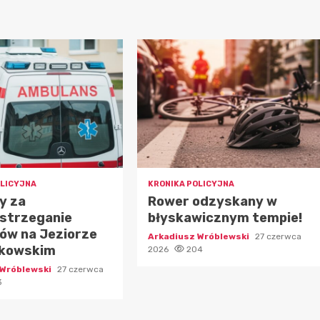
OLICYJNA
KRONIKA POLICYJNA
y za
Rower odzyskany w
estrzeganie
błyskawicznym tempie!
ów na Jeziorze
Arkadiusz Wróblewski
27 czerwca
kowskim
2026
204
 Wróblewski
27 czerwca
3