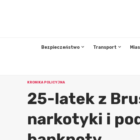
Przejdź
do
treści
Bezpieczeństwo
Transport
Mia
KRONIKA POLICYJNA
25-latek z Bru
narkotyki i po
banknoty