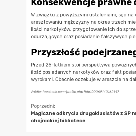
Konsekwencje prawne 
W związku z powyższymi ustaleniami, sąd na 
aresztowaniu mężczyzny na okres trzech mie
ilości narkotyków, przygotowanie ich do sp
odurzających oraz posiadanie fałszywych pie
Przyszłość podejrzane
Przed 25-latkiem stoi perspektywa poważny
ilość posiadanych narkotyków oraz fakt pos
wyrokami. Obecnie oczekuje w areszcie na da
źródło: facebook.com/profile.php?id=100069140162147
Kontynuuj
Poprzedni:
Magiczne odkrycia drugoklasistów z SP n
czytanie
chojnickiej bibliotece