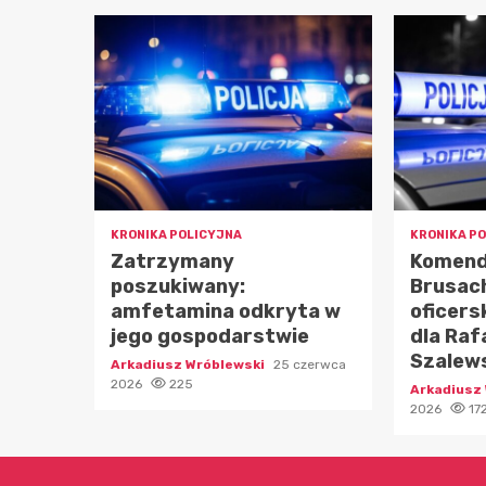
KRONIKA POLICYJNA
KRONIKA P
Zatrzymany
Komenda
poszukiwany:
Brusac
amfetamina odkryta w
oficers
jego gospodarstwie
dla Raf
Szalew
Arkadiusz Wróblewski
25 czerwca
2026
225
Arkadiusz
2026
17