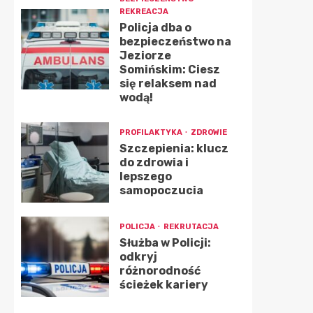
REKREACJA
Policja dba o
bezpieczeństwo na
Jeziorze
Somińskim: Ciesz
się relaksem nad
wodą!
PROFILAKTYKA
ZDROWIE
Szczepienia: klucz
do zdrowia i
lepszego
samopoczucia
POLICJA
REKRUTACJA
Służba w Policji:
odkryj
różnorodność
ścieżek kariery