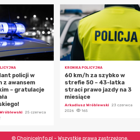
OLICYJNA
KRONIKA POLICYJNA
nt policji w
60 km/h za szybko w
h z awansem
strefie 50 – 43-latka
kim – gratulacje
straci prawo jazdy na 3
ała
miesiące
skiego!
Arkadiusz Wróblewski
23 czerwca
2026
165
 Wróblewski
25 czerwca
2
© ChojniceInfo.pl - Wszystkie prawa zastrzeżone.