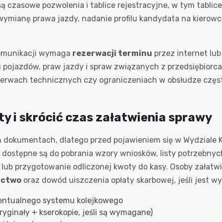
są czasowe pozwolenia i tablice rejestracyjne, w tym tabli
 wymianę prawa jazdy, nadanie profilu kandydata na kierow
Komunikacji wymaga
rezerwacji terminu
przez internet lub
 pojazdów, praw jazdy i spraw związanych z przedsiębiorcam
zerwach technicznych czy ograniczeniach w obsłudze częst
y i skrócić czas załatwienia sprawy
ch dokumentach, dlatego przed pojawieniem się w Wydziale
aj dostępne są do pobrania wzory wniosków, listy potrzebny
 lub przygotowanie odliczonej kwoty do kasy. Osoby załat
ictwo
oraz dowód uiszczenia opłaty skarbowej, jeśli jest 
wentualnego systemu kolejkowego
ginały + kserokopie, jeśli są wymagane)