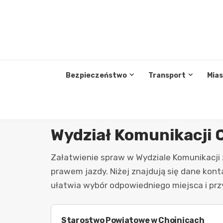
Przejdź
do
treści
Bezpieczeństwo
Transport
Mia
Wydział Komunikacji 
Załatwienie spraw w Wydziale Komunikacji 
prawem jazdy. Niżej znajdują się dane kon
ułatwia wybór odpowiedniego miejsca i p
Starostwo Powiatowe w Chojnicach