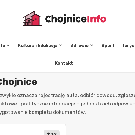
sto
Kultura i Edukacja
Zdrowie
Sport
Turys
Kontakt
Chojnice
zwykle oznacza rejestrację auta, odbiór dowodu, zgłosz
taktowe i praktyczne informacje o jednostkach odpowied
rzygotowanie kompletu dokumentów.
★ 1.9