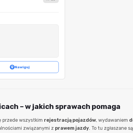
Nawiguj
icach – w jakich sprawach pomaga
ię przede wszystkim
rejestracją pojazdów
, wydawaniem
d
malnościami związanymi z
prawem jazdy
. To tu zgłaszane s