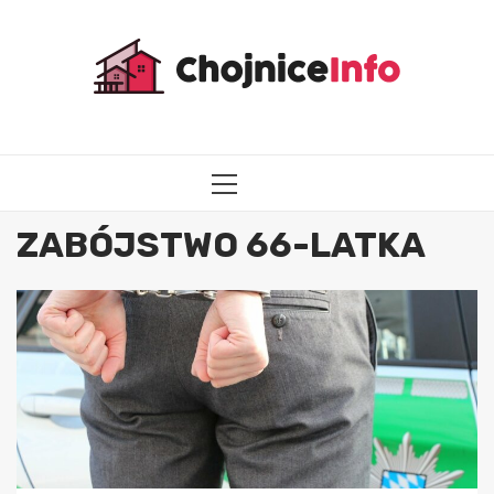
Przejdź
do
treści
MENU
GŁÓWNE
ZABÓJSTWO 66-LATKA