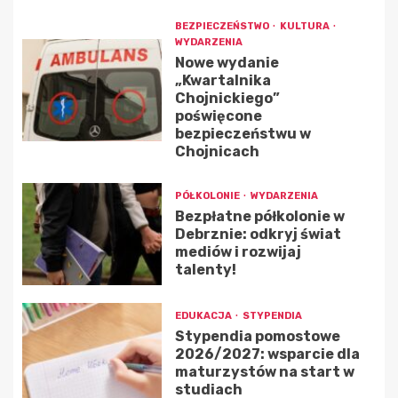
BEZPIECZEŃSTWO
KULTURA
WYDARZENIA
Nowe wydanie
„Kwartalnika
Chojnickiego”
poświęcone
bezpieczeństwu w
Chojnicach
PÓŁKOLONIE
WYDARZENIA
Bezpłatne półkolonie w
Debrznie: odkryj świat
mediów i rozwijaj
talenty!
EDUKACJA
STYPENDIA
Stypendia pomostowe
2026/2027: wsparcie dla
maturzystów na start w
studiach