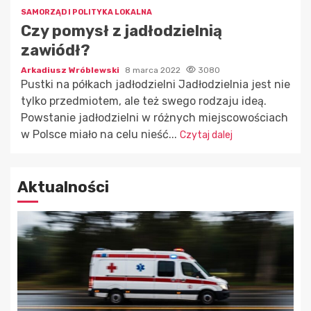
SAMORZĄD I POLITYKA LOKALNA
Czy pomysł z jadłodzielnią
zawiódł?
Arkadiusz Wróblewski
8 marca 2022
3080
Pustki na półkach jadłodzielni Jadłodzielnia jest nie
tylko przedmiotem, ale też swego rodzaju ideą.
Powstanie jadłodzielni w różnych miejscowościach
w Polsce miało na celu nieść...
Czytaj dalej
Aktualności