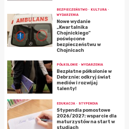
BEZPIECZEŃSTWO
KULTURA
WYDARZENIA
Nowe wydanie
„Kwartalnika
Chojnickiego”
poświęcone
bezpieczeństwu w
Chojnicach
PÓŁKOLONIE
WYDARZENIA
Bezpłatne półkolonie w
Debrznie: odkryj świat
mediów i rozwijaj
talenty!
EDUKACJA
STYPENDIA
Stypendia pomostowe
2026/2027: wsparcie dla
maturzystów na start w
studiach