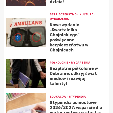
dzieła!
BEZPIECZEŃSTWO
KULTURA
WYDARZENIA
Nowe wydanie
„Kwartalnika
Chojnickiego”
poświęcone
bezpieczeństwu w
Chojnicach
PÓŁKOLONIE
WYDARZENIA
Bezpłatne półkolonie w
Debrznie: odkryj świat
mediów i rozwijaj
talenty!
EDUKACJA
STYPENDIA
Stypendia pomostowe
2026/2027: wsparcie dla
maturzystów na start w