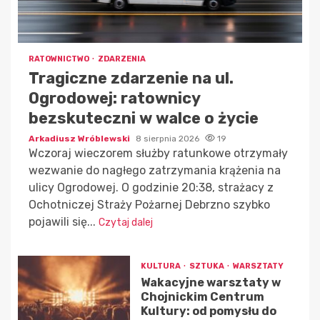
RATOWNICTWO
ZDARZENIA
Tragiczne zdarzenie na ul.
Ogrodowej: ratownicy
bezskuteczni w walce o życie
Arkadiusz Wróblewski
8 sierpnia 2026
19
Wczoraj wieczorem służby ratunkowe otrzymały
wezwanie do nagłego zatrzymania krążenia na
ulicy Ogrodowej. O godzinie 20:38, strażacy z
Ochotniczej Straży Pożarnej Debrzno szybko
pojawili się...
Czytaj dalej
KULTURA
SZTUKA
WARSZTATY
Wakacyjne warsztaty w
Chojnickim Centrum
Kultury: od pomysłu do