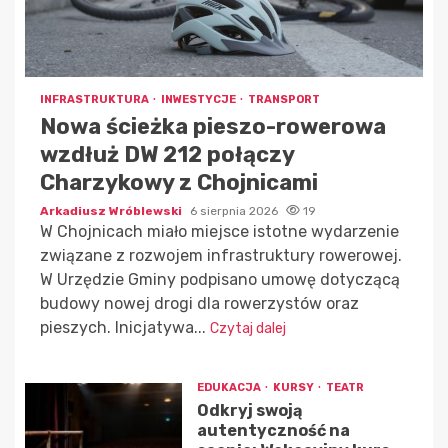
INFRASTRUKTURA
INWESTYCJE
TRANSPORT
Nowa ścieżka pieszo-rowerowa
wzdłuż DW 212 połączy
Charzykowy z Chojnicami
Arkadiusz Wróblewski
6 sierpnia 2026
19
W Chojnicach miało miejsce istotne wydarzenie
związane z rozwojem infrastruktury rowerowej.
W Urzędzie Gminy podpisano umowę dotyczącą
budowy nowej drogi dla rowerzystów oraz
pieszych. Inicjatywa...
Czytaj dalej
EDUKACJA
KURSY
TEATR
Odkryj swoją
autentyczność na