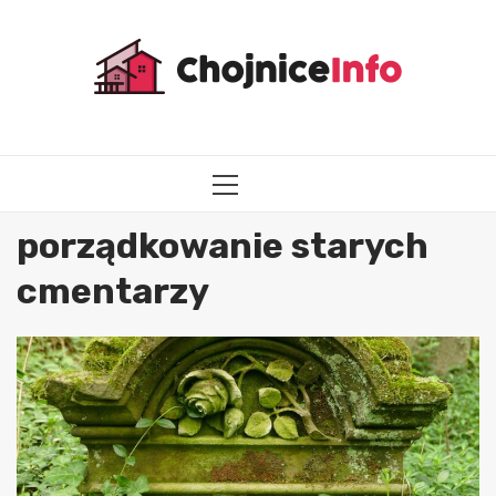
Przejdź
do
treści
MENU
GŁÓWNE
porządkowanie starych
cmentarzy