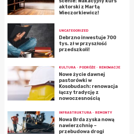
scenie: Wakacyjny kurs
aktorski z Martą
Wieczorkiewicz!
UNCATEGORIZED
Debrzno inwestuje 700
tys. zł w przyszłość
przedszkoli!
KULTURA
PODRÓŻE
RENOWACJE
Nowe życie dawnej
pastorówki w
Kosobudach: renowacja
łączy tradycję z
nowoczesnością
INFRASTRUKTURA
REMONTY
Nowa Brda zyska nową
nawierzchnię –
przebudowa drogi