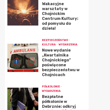
Wakacyjne
warsztaty w
Chojnickim
Centrum Kultury:
od pomysłu do
dzieła!
BEZPIECZEŃSTWO
KULTURA
WYDARZENIA
Nowe wydanie
„Kwartalnika
Chojnickiego”
poświęcone
bezpieczeństwu w
Chojnicach
PÓŁKOLONIE
WYDARZENIA
Bezpłatne
półkolonie w
Debrznie: odkryj