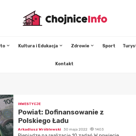
sto
Kultura i Edukacja
Zdrowie
Sport
Turys
Kontakt
INWESTYCJE
Powiat: Dofinansowanie z
Polskiego Ładu
Arkadiusz Wróblewski
30 maja 2022
1403
Pieniądze na realizację 10 zadań W powiecie