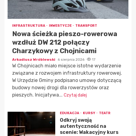
INFRASTRUKTURA
INWESTYCJE
TRANSPORT
Nowa ścieżka pieszo-rowerowa
wzdłuż DW 212 połączy
Charzykowy z Chojnicami
Arkadiusz Wróblewski
6 sierpnia 2026
17
W Chojnicach miało miejsce istotne wydarzenie
związane z rozwojem infrastruktury rowerowej.
W Urzędzie Gminy podpisano umowę dotyczącą
budowy nowej drogi dla rowerzystów oraz
pieszych. Inicjatywa...
Czytaj dalej
EDUKACJA
KURSY
TEATR
Odkryj swoją
autentyczność na
scenie: Wakacyjny kurs