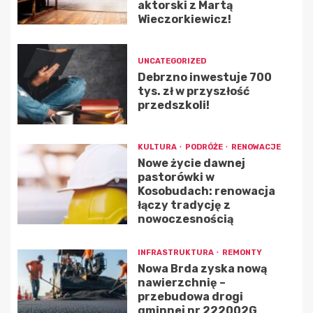
aktorski z Martą
Wieczorkiewicz!
UNCATEGORIZED
Debrzno inwestuje 700
tys. zł w przyszłość
przedszkoli!
KULTURA
PODRÓŻE
RENOWACJE
Nowe życie dawnej
pastorówki w
Kosobudach: renowacja
łączy tradycję z
nowoczesnością
INFRASTRUKTURA
REMONTY
Nowa Brda zyska nową
nawierzchnię –
przebudowa drogi
gminnej nr 222002G