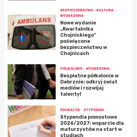
BEZPIECZEŃSTWO
KULTURA
WYDARZENIA
Nowe wydanie
„Kwartalnika
Chojnickiego”
poświęcone
bezpieczeństwu w
Chojnicach
PÓŁKOLONIE
WYDARZENIA
Bezpłatne półkolonie w
Debrznie: odkryj świat
mediów i rozwijaj
talenty!
EDUKACJA
STYPENDIA
Stypendia pomostowe
2026/2027: wsparcie dla
maturzystów na start w
studiach