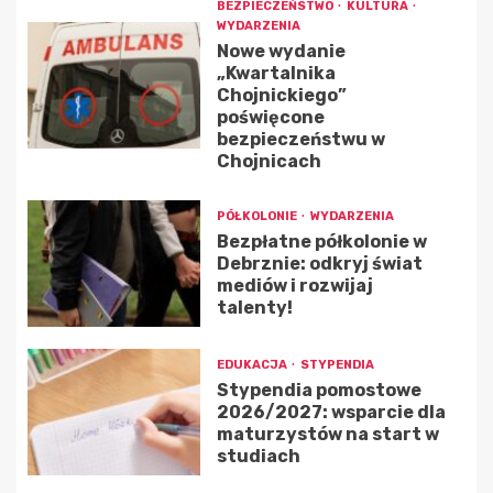
BEZPIECZEŃSTWO
KULTURA
WYDARZENIA
Nowe wydanie
„Kwartalnika
Chojnickiego”
poświęcone
bezpieczeństwu w
Chojnicach
PÓŁKOLONIE
WYDARZENIA
Bezpłatne półkolonie w
Debrznie: odkryj świat
mediów i rozwijaj
talenty!
EDUKACJA
STYPENDIA
Stypendia pomostowe
2026/2027: wsparcie dla
maturzystów na start w
studiach