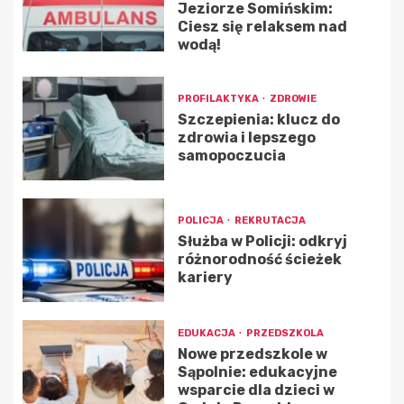
Jeziorze Somińskim:
Ciesz się relaksem nad
wodą!
PROFILAKTYKA
ZDROWIE
Szczepienia: klucz do
zdrowia i lepszego
samopoczucia
POLICJA
REKRUTACJA
Służba w Policji: odkryj
różnorodność ścieżek
kariery
EDUKACJA
PRZEDSZKOLA
Nowe przedszkole w
Sąpolnie: edukacyjne
wsparcie dla dzieci w