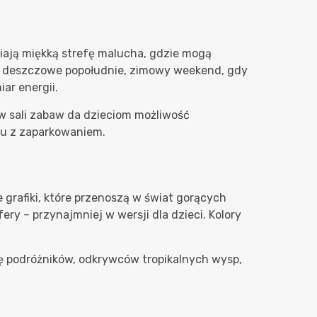
lbiają miękką strefę malucha, gdzie mogą
 na deszczowe popołudnie, zimowy weekend, gdy
ar energii.
a w sali zabaw da dzieciom możliwość
mu z zaparkowaniem.
we grafiki, które przenoszą w świat gorących
ry – przynajmniej w wersji dla dzieci. Kolory
lę podróżników, odkrywców tropikalnych wysp,