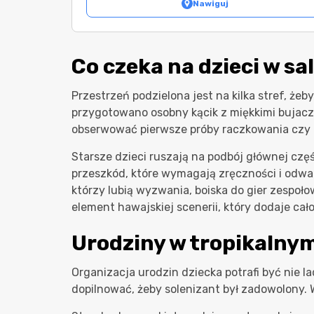
Nawiguj
Co czeka na dzieci w sa
Przestrzeń podzielona jest na kilka stref, żeb
przygotowano osobny kącik z miękkimi bujacz
obserwować pierwsze próby raczkowania czy 
Starsze dzieci ruszają na podbój głównej częś
przeszkód, które wymagają zręczności i odwag
którzy lubią wyzwania, boiska do gier zespoło
element hawajskiej scenerii, który dodaje cało
Urodziny w tropikalnym
Organizacja urodzin dziecka potrafi być nie
dopilnować, żeby solenizant był zadowolony. W