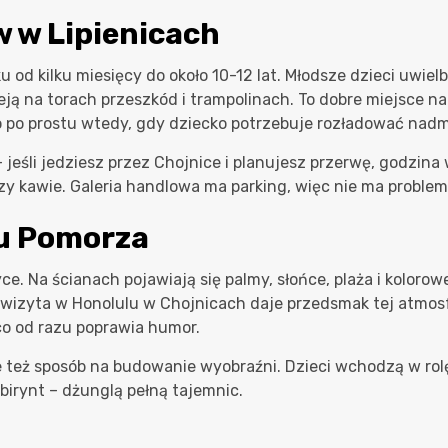
w w Lipienicach
 od kilku miesięcy do około 10-12 lat. Młodsze dzieci uwie
leją na torach przeszkód i trampolinach. To dobre miejsce
 po prostu wtedy, gdy dziecko potrzebuje rozładować nadmi
– jeśli jedziesz przez Chojnice i planujesz przerwę, godzin
zy kawie. Galeria handlowa ma parking, więc nie ma proble
cu Pomorza
yce. Na ścianach pojawiają się palmy, słońce, plaża i koloro
 wizyta w Honolulu w Chojnicach daje przedsmak tej atmosfe
 co od razu poprawia humor.
le też sposób na budowanie wyobraźni. Dzieci wchodzą w ro
labirynt – dżunglą pełną tajemnic.