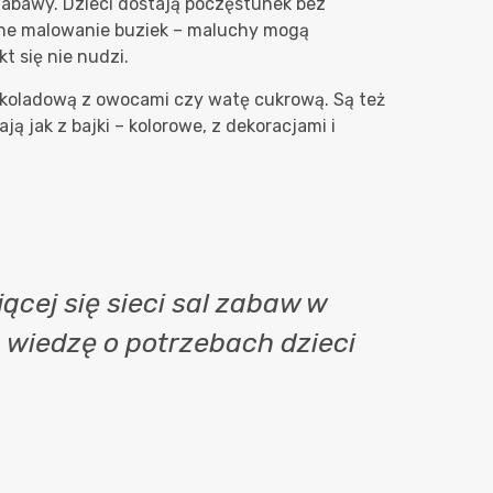
abawy. Dzieci dostają poczęstunek bez
tyczne malowanie buziek – maluchy mogą
t się nie nudzi.
zekoladową z owocami czy watę cukrową. Są też
ą jak z bajki – kolorowe, z dekoracjami i
ącej się sieci sal zabaw w
ą wiedzę o potrzebach dzieci