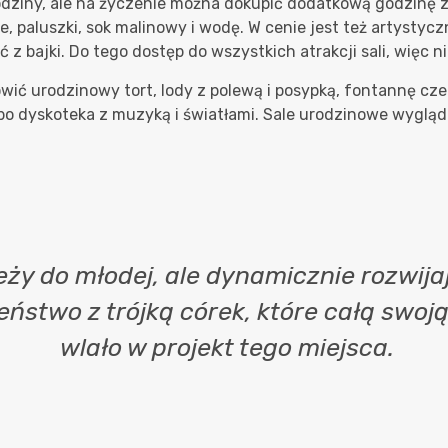
dziny, ale na życzenie można dokupić dodatkową godzinę z
icje, paluszki, sok malinowy i wodę. W cenie jest też artys
z bajki. Do tego dostęp do wszystkich atrakcji sali, więc nik
ówić urodzinowy tort, lody z polewą i posypką, fontannę c
bo dyskoteka z muzyką i światłami. Sale urodzinowe wyglądaj
ży do młodej, ale dynamicznie rozwijaj
eństwo z trójką córek, które całą swoj
wlało w projekt tego miejsca.