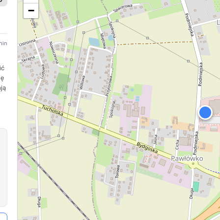
−
min
ić
lę
ją