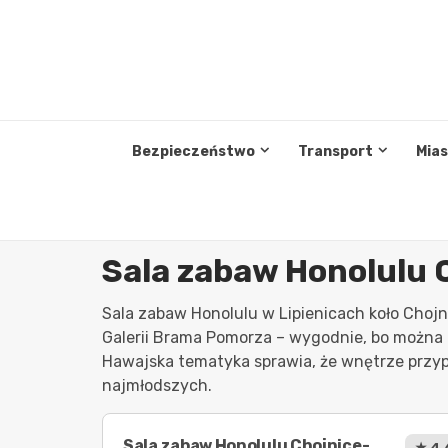
Przejdź
do
treści
Bezpieczeństwo
Transport
Mia
Sala zabaw Honolulu 
Sala zabaw Honolulu w Lipienicach koło Chojn
Galerii Brama Pomorza – wygodnie, bo można 
Hawajska tematyka sprawia, że wnętrze przyp
najmłodszych.
Sala zabaw Honolulu Chojnice-
★ 4.