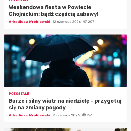
POZOSTAŁE
Weekendowa fiesta w Powiecie
Chojnickim: bądź częścią zabawy!
Arkadiusz Wróblewski
12 czerwca 2026
207
POZOSTAŁE
Burze i silny wiatr na niedzielę – przygotuj
się na zmiany pogody
Arkadiusz Wróblewski
9 czerwca 2026
261