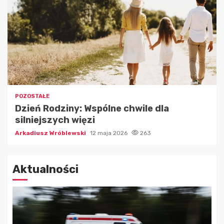
POZOSTAŁE
Dzień Rodziny: Wspólne chwile dla
silniejszych więzi
Arkadiusz Wróblewski
12 maja 2026
263
Aktualności