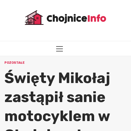
Przejdź
do
treści
MENU
GŁÓWNE
POZOSTAŁE
Święty Mikołaj
zastąpił sanie
motocyklem w