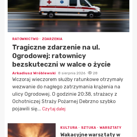
RATOWNICTWO
ZDARZENIA
Tragiczne zdarzenie na ul.
Ogrodowej: ratownicy
bezskuteczni w walce o życie
Arkadiusz Wróblewski
8 sierpnia 2026
28
Wczoraj wieczorem służby ratunkowe otrzymały
wezwanie do nagłego zatrzymania krążenia na
ulicy Ogrodowej. O godzinie 20:38, strażacy z
Ochotniczej Straży Pożarnej Debrzno szybko
pojawili się...
Czytaj dalej
KULTURA
SZTUKA
WARSZTATY
Wakacyjne warsztaty w