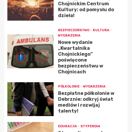
Chojnickim Centrum
Kultury: od pomysłu do
dzieła!
BEZPIECZEŃSTWO
KULTURA
WYDARZENIA
Nowe wydanie
„Kwartalnika
Chojnickiego”
poświęcone
bezpieczeństwu w
Chojnicach
PÓŁKOLONIE
WYDARZENIA
Bezpłatne półkolonie w
Debrznie: odkryj świat
mediów i rozwijaj
talenty!
EDUKACJA
STYPENDIA