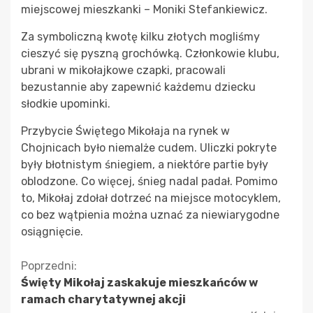
miejscowej mieszkanki – Moniki Stefankiewicz.
Za symboliczną kwotę kilku złotych mogliśmy
cieszyć się pyszną grochówką. Członkowie klubu,
ubrani w mikołajkowe czapki, pracowali
bezustannie aby zapewnić każdemu dziecku
słodkie upominki.
Przybycie Świętego Mikołaja na rynek w
Chojnicach było niemalże cudem. Uliczki pokryte
były błotnistym śniegiem, a niektóre partie były
oblodzone. Co więcej, śnieg nadal padał. Pomimo
to, Mikołaj zdołał dotrzeć na miejsce motocyklem,
co bez wątpienia można uznać za niewiarygodne
osiągnięcie.
Kontynuuj
Poprzedni:
Święty Mikołaj zaskakuje mieszkańców w
czytanie
ramach charytatywnej akcji