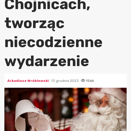
Chojnicach,
tworząc
niecodzienne
wydarzenie
Arkadiusz Wróblewski
13 grudnia 2023
1566