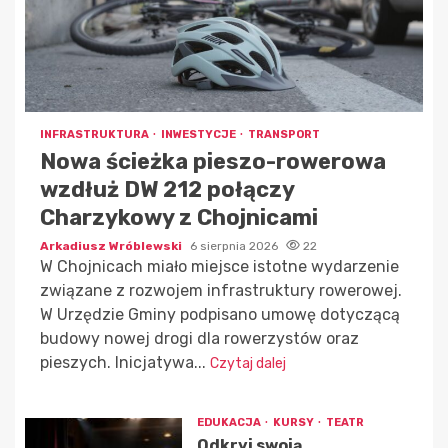
INFRASTRUKTURA
INWESTYCJE
TRANSPORT
Nowa ścieżka pieszo-rowerowa
wzdłuż DW 212 połączy
Charzykowy z Chojnicami
Arkadiusz Wróblewski
6 sierpnia 2026
22
W Chojnicach miało miejsce istotne wydarzenie
związane z rozwojem infrastruktury rowerowej.
W Urzędzie Gminy podpisano umowę dotyczącą
budowy nowej drogi dla rowerzystów oraz
pieszych. Inicjatywa...
Czytaj dalej
EDUKACJA
KURSY
TEATR
Odkryj swoją