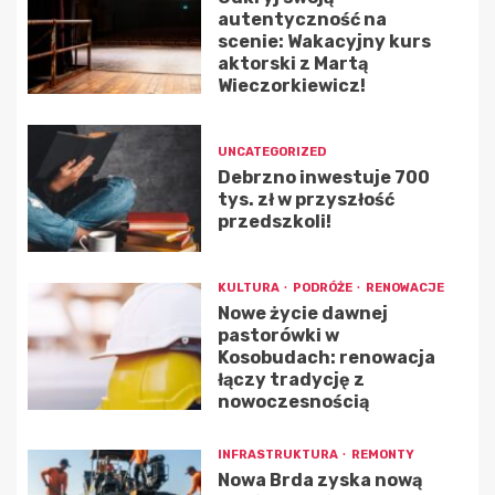
autentyczność na
scenie: Wakacyjny kurs
aktorski z Martą
Wieczorkiewicz!
UNCATEGORIZED
Debrzno inwestuje 700
tys. zł w przyszłość
przedszkoli!
KULTURA
PODRÓŻE
RENOWACJE
Nowe życie dawnej
pastorówki w
Kosobudach: renowacja
łączy tradycję z
nowoczesnością
INFRASTRUKTURA
REMONTY
Nowa Brda zyska nową