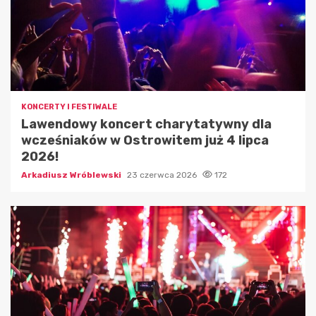
KONCERTY I FESTIWALE
Lawendowy koncert charytatywny dla
wcześniaków w Ostrowitem już 4 lipca
2026!
Arkadiusz Wróblewski
23 czerwca 2026
172