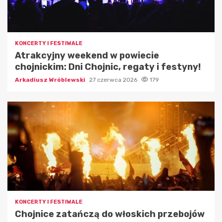
KONCERTY I FESTIWALE
Atrakcyjny weekend w powiecie
chojnickim: Dni Chojnic, regaty i festyny!
Arkadiusz Wróblewski
27 czerwca 2026
179
KONCERTY I FESTIWALE
Chojnice zatańczą do włoskich przebojów