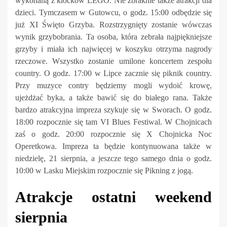
wykonaną z klocków LEGO. Nie zbraknie także atrakcji dla
dzieci. Tymczasem w Gutowcu, o godz. 15:00 odbędzie się
już XI Święto Grzyba. Rozstrzygnięty zostanie wówczas
wynik grzybobrania. Ta osoba, która zebrała najpiękniejsze
grzyby i miała ich najwięcej w koszyku otrzyma nagrody
rzeczowe. Wszystko zostanie umilone koncertem zespołu
country. O godz. 17:00 w Lipce zacznie się piknik country.
Przy muzyce contry będziemy mogli wydoić krowę,
ujeżdżać byka, a także bawić się do białego rana. Także
bardzo atrakcyjna impreza szykuje się w Sworach. O godz.
18:00 rozpocznie się tam VI Blues Festiwal. W Chojnicach
zaś o godz. 20:00 rozpocznie się X Chojnicka Noc
Operetkowa. Impreza ta będzie kontynuowana także w
niedzielę, 21 sierpnia, a jeszcze tego samego dnia o godz.
10:00 w Lasku Miejskim rozpocznie się Pikning z jogą.
Atrakcje ostatni weekend
sierpnia