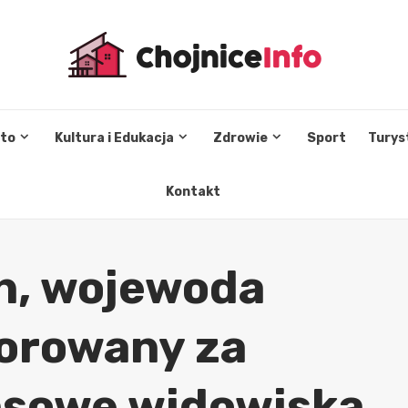
sto
Kultura i Edukacja
Zdrowie
Sport
Turys
Kontakt
ch, wojewoda
orowany za
nsowe widowiska