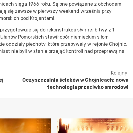
jnicach sięga 1966 roku. Są one powiązane z obchodami
ają się zawsze w pierwszy weekend września przy
morskich pod Krojantami.
zygotowuje się do rekonstrukcji słynnej bitwy z 1
k Ułanów Pomorskich stawił opór niemieckim siłom
kie oddziały piechoty, które przebywały w rejonie Chojnic,
ast nie byli w stanie przejąć kontroli nad przeprawą na
Kolejny:
ej
Oczyszczalnia ścieków w Chojnicach: nowa
technologia przeciwko smrodowi