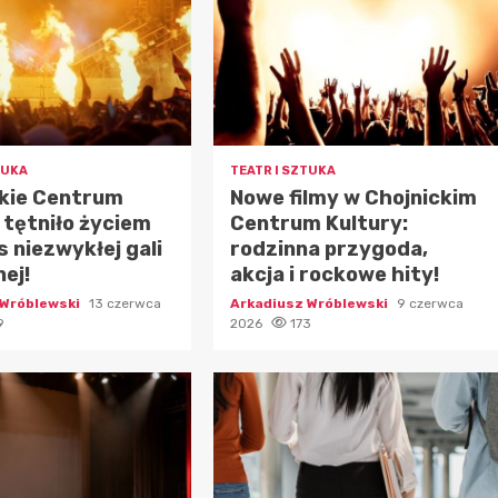
TUKA
TEATR I SZTUKA
ckie Centrum
Nowe filmy w Chojnickim
 tętniło życiem
Centrum Kultury:
 niezwykłej gali
rodzinna przygoda,
ej!
akcja i rockowe hity!
 Wróblewski
13 czerwca
Arkadiusz Wróblewski
9 czerwca
9
2026
173