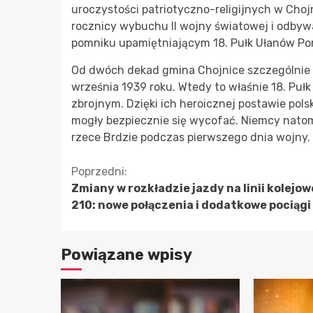
uroczystości patriotyczno-religijnych w Cho
rocznicy wybuchu II wojny światowej i odbyw
pomniku upamiętniającym 18. Pułk Ułanów Po
Od dwóch dekad gmina Chojnice szczególnie pr
września 1939 roku. Wtedy to właśnie 18. Puł
zbrojnym. Dzięki ich heroicznej postawie pols
mogły bezpiecznie się wycofać. Niemcy natomi
rzece Brdzie podczas pierwszego dnia wojny.
Kontynuuj
Poprzedni:
Zmiany w rozkładzie jazdy na linii kolejow
czytanie
210: nowe połączenia i dodatkowe pociągi
Powiązane wpisy