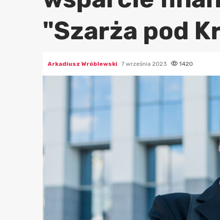
"Szarża pod K
Arkadiusz Wróblewski
7 września 2023
1420