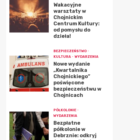
Wakacyjne
warsztaty w
Chojnickim
Centrum Kultury:
od pomysłu do
dzieła!
BEZPIECZEŃSTWO
KULTURA
WYDARZENIA
Nowe wydanie
„Kwartalnika
Chojnickiego”
poświęcone
bezpieczeństwu w
Chojnicach
PÓŁKOLONIE
WYDARZENIA
Bezpłatne
półkolonie w
Debrznie: odkryj