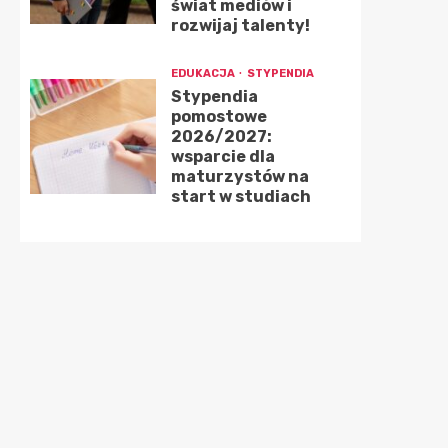
świat mediów i
rozwijaj talenty!
EDUKACJA
STYPENDIA
Stypendia
pomostowe
2026/2027:
wsparcie dla
maturzystów na
start w studiach