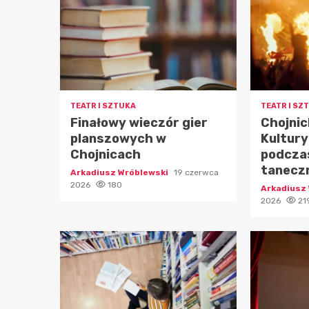
TEATR I SZTUKA
TEATR I SZ
Finałowy wieczór gier
Chojni
planszowych w
Kultury
Chojnicach
podczas
taneczn
Arkadiusz Wróblewski
19 czerwca
2026
180
Arkadiusz
2026
21