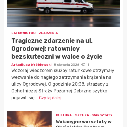
RATOWNICTWO
ZDARZENIA
Tragiczne zdarzenie na ul.
Ogrodowej: ratownicy
bezskuteczni w walce o życie
Arkadiusz Wróblewski
8 sierpnia 2026
11
Wczoraj wieczorem służby ratunkowe otrzymały
wezwanie do nagłego zatrzymania krążenia na
ulicy Ogrodowej. O godzinie 20:38, strażacy z
Ochotniczej Straży Pożarnej Debrzno szybko
pojawili się...
Czytaj dalej
KULTURA
SZTUKA
WARSZTATY
Wakacyjne warsztaty w