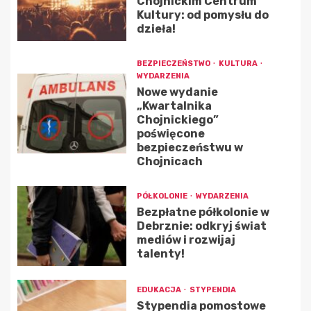
Chojnickim Centrum
Kultury: od pomysłu do
dzieła!
BEZPIECZEŃSTWO
KULTURA
WYDARZENIA
Nowe wydanie
„Kwartalnika
Chojnickiego”
poświęcone
bezpieczeństwu w
Chojnicach
PÓŁKOLONIE
WYDARZENIA
Bezpłatne półkolonie w
Debrznie: odkryj świat
mediów i rozwijaj
talenty!
EDUKACJA
STYPENDIA
Stypendia pomostowe